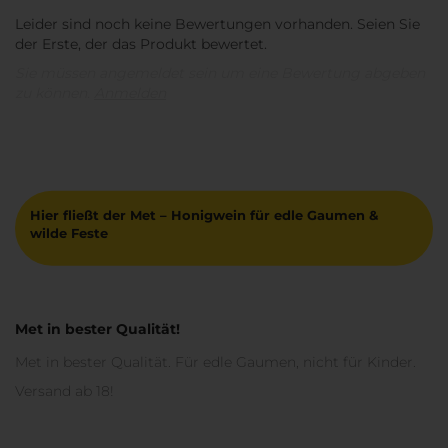
Leider sind noch keine Bewertungen vorhanden. Seien Sie
der Erste, der das Produkt bewertet.
Sie müssen angemeldet sein um eine Bewertung abgeben
zu können.
Anmelden
Hier fließt der Met – Honigwein für edle Gaumen &
wilde Feste
Met in bester Qualität!
Met in bester Qualität. Für edle Gaumen, nicht für Kinder.
Versand ab 18!