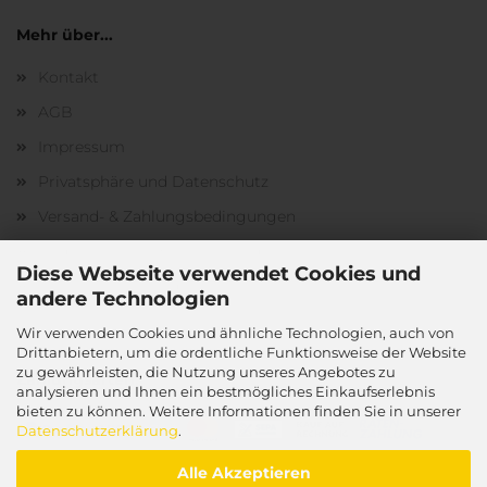
Mehr über...
Kontakt
AGB
Impressum
Privatsphäre und Datenschutz
Versand- & Zahlungsbedingungen
Widerrufsrecht & Muster-Widerrufsformular
Diese Webseite verwendet Cookies und
Cookie Einstellungen
andere Technologien
Wir verwenden Cookies und ähnliche Technologien, auch von
Drittanbietern, um die ordentliche Funktionsweise der Website
zu gewährleisten, die Nutzung unseres Angebotes zu
Zahlungsarten:
analysieren und Ihnen ein bestmögliches Einkaufserlebnis
bieten zu können. Weitere Informationen finden Sie in unserer
Datenschutzerklärung
.
Alle Akzeptieren