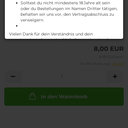
Solltest du nicht mindestens 18 Jahre alt sein
oder du Bestellungen im Namen Dritter tätigen,
behalten wir uns vor, den Vertragsabschluss zu
verweigern.
Lieferzeit:
A
Vielen Dank für dein Verständnis und dein
ca. 3-4 Tage
(Ausland abweichend)
verantwortungsbewusstes Verhalten – wir wünschen
dir ein genussvolles Einkaufserlebnis!
8,00 EUR
M
8,00 EUR pro l
inkl. 19% MwSt. zzgl.
Versand
In den Warenkorb