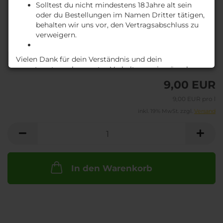
Solltest du nicht mindestens 18 Jahre alt sein
oder du Bestellungen im Namen Dritter tätigen,
behalten wir uns vor, den Vertragsabschluss zu
verweigern.
Lieferzeit:
A
Vielen Dank für dein Verständnis und dein
ca. 3-4 Tage
(Ausland abweichend)
verantwortungsbewusstes Verhalten – wir wünschen
dir ein genussvolles Einkaufserlebnis!
9,00 EUR
M
9,00 EUR pro l
inkl. 19% MwSt. zzgl.
Versand
In den Warenkorb