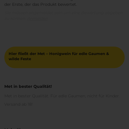
der Erste, der das Produkt bewertet.
Sie müssen angemeldet sein um eine Bewertung abgeben
zu können.
Anmelden
Hier fließt der Met – Honigwein für edle Gaumen &
wilde Feste
Met in bester Qualität!
Met in bester Qualität. Für edle Gaumen, nicht für Kinder.
Versand ab 18!