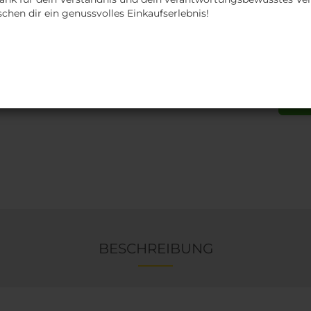
chen dir ein genussvolles Einkaufserlebnis!
kg:
kg
BESCHREIBUNG