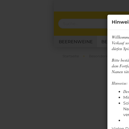
Hinwei
Willkomme
BEERENWEINE
BESONDERE
Verkauf so
dürfen Spi
KLASSISCHE HONIGWEINE
»
Startseite
Besondere Honigwein
Bitte best
dem Fortfa
Namen täti
Hinweise:
Der
Mi
So
Na
ve
Vielen D