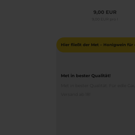
9,00 EUR
9,00 EUR pro l
Hier fließt der Met – Honigwein fü
Met in bester Qualität!
Met in bester Qualität. Für edle Ga
Versand ab 18!