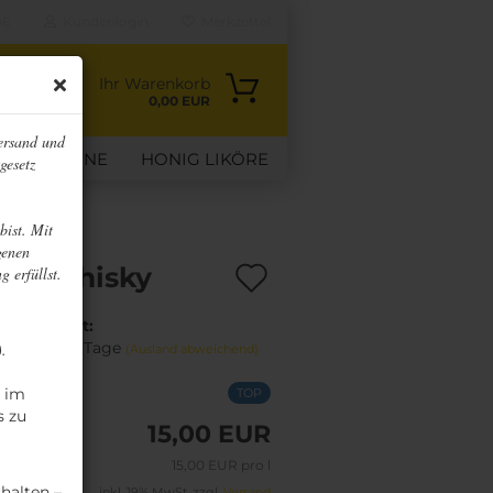
E
Kundenlogin
Merkzettel
Ihr Warenkorb
0,00 EUR
ersand und
RUCHTWEINE
HONIG LIKÖRE
gesetz
VERTRAG WIDERRUFEN
bist. Mit
genen
Auf
ig-Whisky
g erfüllst.
den
Lieferzeit:
Merkzettel
ca. 3-4 Tage
).
(Ausland abweichend)
n im
TOP
s zu
15,00 EUR
15,00 EUR pro l
halten –
inkl. 19% MwSt. zzgl.
Versand