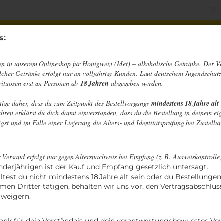
D
Sprache auswählen
s:
n in unserem Onlineshop für Honigwein (Met) – alkoholische Getränke. Der V
 HONIGWEINE
BIERMISCHGETRÄNKE
CIDER
F
lcher Getränke erfolgt nur an volljährige Kunden. Laut deutschem Jugendschutz
Lieferland
rituosen erst an Personen ab
18 Jahren
abgegeben werden.
»
e
Honig-Whisky
ätige daher, dass du zum Zeitpunkt des Bestellvorgangs
mindestens 18 Jahre alt
hren erklärst du dich damit einverstanden, dass du die Bestellung in deinem ei
Hon
gst und im Falle einer Lieferung die Alters‑ und Identitätsprüfung bei Zustellun
Konto erstellen
 Versand erfolgt nur gegen Altersnachweis bei Empfang (z. B. Ausweiskontrolle
Passwort vergessen?
nderjährigen ist der Kauf und Empfang gesetzlich untersagt.
lltest du nicht mindestens 18 Jahre alt sein oder du Bestellunge
men Dritter tätigen, behalten wir uns vor, den Vertragsabschlus
rweigern.
ank für dein Verständnis und dein verantwortungsbewusstes Ver