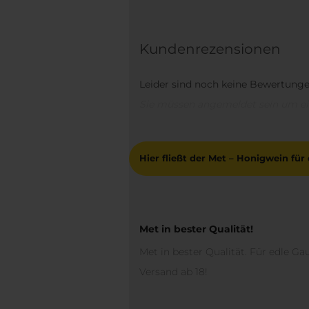
Kundenrezensionen
Leider sind noch keine Bewertungen
Sie müssen angemeldet sein um e
Hier fließt der Met – Honigwein fü
Met in bester Qualität!
Met in bester Qualität. Für edle Ga
Versand ab 18!