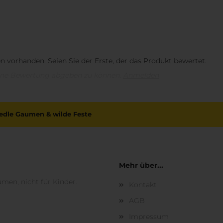
 vorhanden. Seien Sie der Erste, der das Produkt bewertet.
ine Bewertung abgeben zu können.
Anmelden
r edle Gaumen & wilde Feste
Mehr über...
umen, nicht für Kinder.
Kontakt
AGB
Impressum