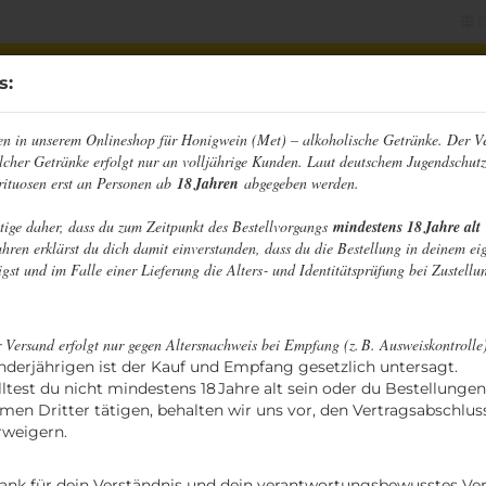
D
Sprache auswählen
s:
n in unserem Onlineshop für Honigwein (Met) – alkoholische Getränke. Der V
 HONIGWEINE
BIERMISCHGETRÄNKE
CIDER
F
lcher Getränke erfolgt nur an volljährige Kunden. Laut deutschem Jugendschutz
Lieferland
rituosen erst an Personen ab
18 Jahren
abgegeben werden.
»
Kirschporter
ätige daher, dass du zum Zeitpunkt des Bestellvorgangs
mindestens 18 Jahre alt
hren erklärst du dich damit einverstanden, dass du die Bestellung in deinem ei
Kir
gst und im Falle einer Lieferung die Alters‑ und Identitätsprüfung bei Zustellun
Konto erstellen
 Versand erfolgt nur gegen Altersnachweis bei Empfang (z. B. Ausweiskontrolle
Passwort vergessen?
nderjährigen ist der Kauf und Empfang gesetzlich untersagt.
lltest du nicht mindestens 18 Jahre alt sein oder du Bestellunge
men Dritter tätigen, behalten wir uns vor, den Vertragsabschlus
rweigern.
Stück:
ank für dein Verständnis und dein verantwortungsbewusstes Ver