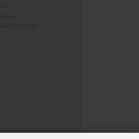
hutz
ngungen
iderrufsformular