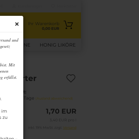
E
Kundenlogin
Merkzettel
Ihr Warenkorb
0,00 EUR
ersand und
RUCHTWEINE
HONIG LIKÖRE
gesetz
VERTRAG WIDERRUFEN
bist. Mit
genen
Auf
schporter
g erfüllst.
den
Lieferzeit:
Merkzettel
ca. 3-4 Tage
).
(Ausland abweichend)
1,70 EUR
n im
s zu
3,40 EUR pro l
inkl. 19% MwSt. zzgl.
Versand
halten –