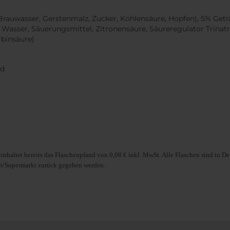
(Brauwasser, Gerstenmalz, Zucker, Kohlensäure, Hopfen), 5% Get
Wasser, Säuerungsmittel, Zitronensäure, Säureregulator Trinatr
rbinsäure)
nd
inhaltet bereits das Flaschenpfand von 0,08 € inkl. MwSt. Alle Flaschen sind in 
kt/Supermarkt zurück gegeben werden.