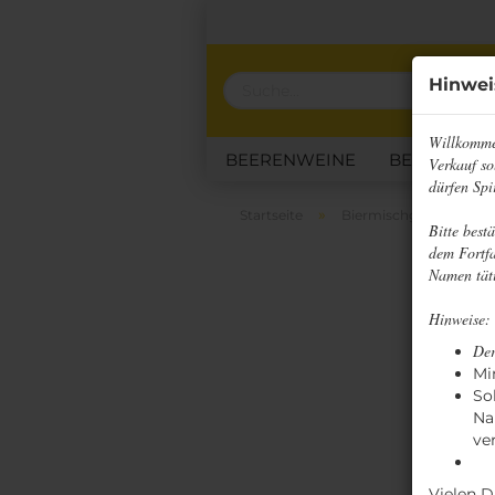
Hinwei
Willkomme
BEERENWEINE
BESONDERE
Verkauf so
dürfen Spi
KLASSISCHE HONIGWEINE
»
Startseite
Biermischgetränke
Bitte best
dem Fortfa
Namen täti
Hinweise:
Der
Mi
So
Na
ve
Vielen D