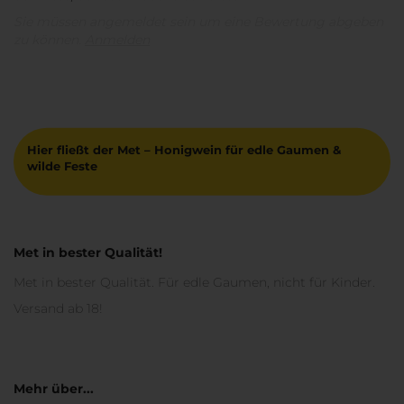
Sie müssen angemeldet sein um eine Bewertung abgeben
zu können.
Anmelden
Hier fließt der Met – Honigwein für edle Gaumen &
wilde Feste
Met in bester Qualität!
Met in bester Qualität. Für edle Gaumen, nicht für Kinder.
Versand ab 18!
Mehr über...