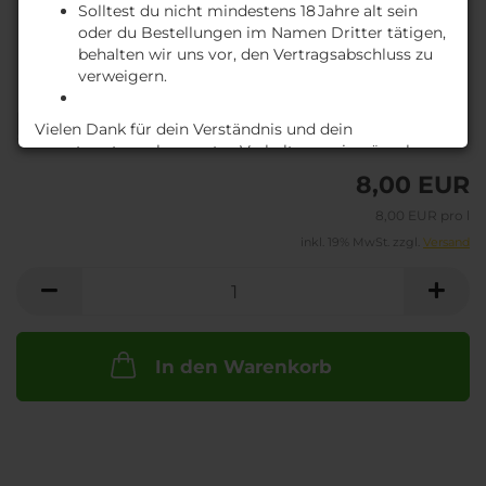
Solltest du nicht mindestens 18 Jahre alt sein
oder du Bestellungen im Namen Dritter tätigen,
behalten wir uns vor, den Vertragsabschluss zu
verweigern.
Lieferzeit:
A
Vielen Dank für dein Verständnis und dein
ca. 3-4 Tage
(Ausland abweichend)
verantwortungsbewusstes Verhalten – wir wünschen
dir ein genussvolles Einkaufserlebnis!
8,00 EUR
M
8,00 EUR pro l
inkl. 19% MwSt. zzgl.
Versand
In den Warenkorb