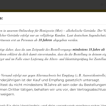
D
Sprache auswählen
s:
n in unserem Onlineshop für Honigwein (Met) – alkoholische Getränke. Der V
 HONIGWEINE
BIERMISCHGETRÄNKE
CIDER
F
lcher Getränke erfolgt nur an volljährige Kunden. Laut deutschem Jugendschutz
Lieferland
rituosen erst an Personen ab
18 Jahren
abgegeben werden.
apfelwein
ätige daher, dass du zum Zeitpunkt des Bestellvorgangs
mindestens 18 Jahre alt
hren erklärst du dich damit einverstanden, dass du die Bestellung in deinem ei
Wil
gst und im Falle einer Lieferung die Alters‑ und Identitätsprüfung bei Zustellun
Konto erstellen
 Versand erfolgt nur gegen Altersnachweis bei Empfang (z. B. Ausweiskontrolle
Passwort vergessen?
nderjährigen ist der Kauf und Empfang gesetzlich untersagt.
lltest du nicht mindestens 18 Jahre alt sein oder du Bestellunge
men Dritter tätigen, behalten wir uns vor, den Vertragsabschlus
rweigern.
ank für dein Verständnis und dein verantwortungsbewusstes Ver