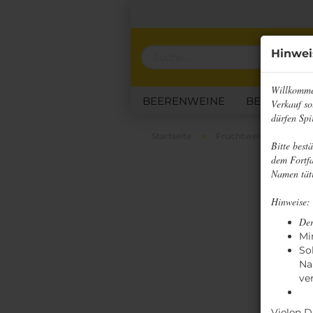
Hinwei
Willkomme
BEERENWEINE
BESONDERE
Verkauf so
dürfen Spi
KLASSISCHE HONIGWEINE
»
»
Startseite
Fruchtweine
Wild
Bitte best
dem Fortfa
Namen täti
Hinweise:
Der
Mi
So
Na
ve
Vielen D