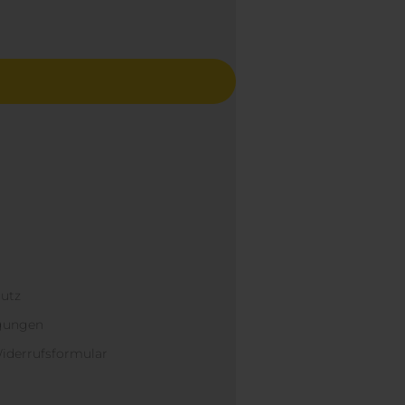
hutz
ngungen
iderrufsformular