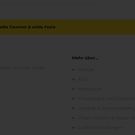
ine Bewertung abgeben zu können.
Anmelden
r edle Gaumen & wilde Feste
Mehr über...
umen, nicht für Kinder.
Kontakt
AGB
Impressum
Privatsphäre und Datensc
Versand- & Zahlungsbedi
Widerrufsrecht & Muster-W
Cookie Einstellungen