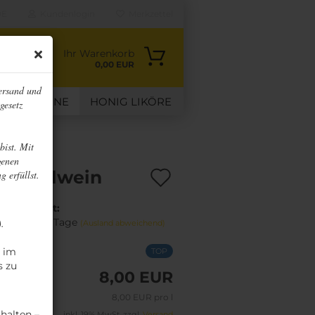
E
Kundenlogin
Merkzettel
Ihr Warenkorb
0,00 EUR
ersand und
RUCHTWEINE
HONIG LIKÖRE
gesetz
VERTRAG WIDERRUFEN
bist. Mit
genen
Auf
dapfelwein
g erfüllst.
den
Lieferzeit:
Merkzettel
ca. 3-4 Tage
).
(Ausland abweichend)
n im
TOP
s zu
8,00 EUR
8,00 EUR pro l
halten –
inkl. 19% MwSt. zzgl.
Versand