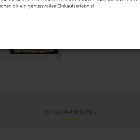
chen dir ein genussvolles Einkaufserlebnis!
BESCHREIBUNG