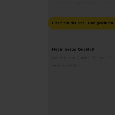
Sie müssen angemeldet sein um e
Hier fließt der Met – Honigwein fü
Met in bester Qualität!
Met in bester Qualität. Für edle Ga
Versand ab 18!