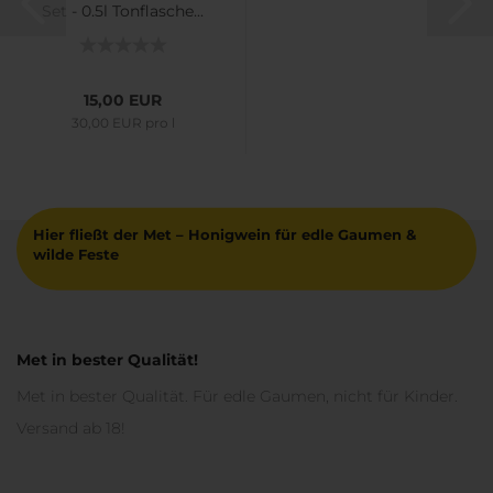
Set - 0,5l Tonflasche...
15,00 EUR
30,00 EUR pro l
Hier fließt der Met – Honigwein für edle Gaumen &
wilde Feste
Met in bester Qualität!
Met in bester Qualität. Für edle Gaumen, nicht für Kinder.
Versand ab 18!