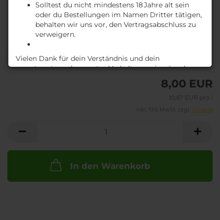
Solltest du nicht mindestens 18 Jahre alt sein
oder du Bestellungen im Namen Dritter tätigen,
behalten wir uns vor, den Vertragsabschluss zu
verweigern.
Lieferzeit:
A
Vielen Dank für dein Verständnis und dein
ca. 3-4 Tage
(Ausland abweichend)
verantwortungsbewusstes Verhalten – wir wünschen
dir ein genussvolles Einkaufserlebnis!
8,00 EUR
M
10,67 EUR pro l
inkl. 19% MwSt. zzgl.
Versand
In den Warenkorb