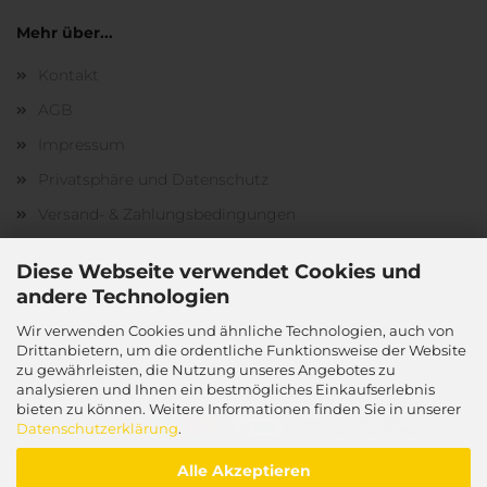
Mehr über...
Kontakt
AGB
Impressum
Privatsphäre und Datenschutz
Versand- & Zahlungsbedingungen
Widerrufsrecht & Muster-Widerrufsformular
Diese Webseite verwendet Cookies und
Cookie Einstellungen
andere Technologien
Wir verwenden Cookies und ähnliche Technologien, auch von
Drittanbietern, um die ordentliche Funktionsweise der Website
zu gewährleisten, die Nutzung unseres Angebotes zu
Zahlungsarten:
analysieren und Ihnen ein bestmögliches Einkaufserlebnis
bieten zu können. Weitere Informationen finden Sie in unserer
Datenschutzerklärung
.
Alle Akzeptieren